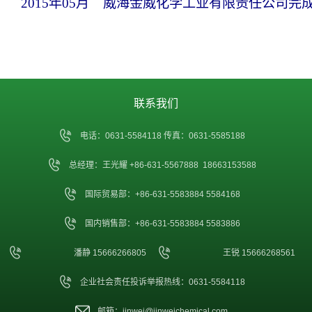
2015年05月 威海金威化学工业有限责任公司
联系我们
电话：0631-5584118 传真：0631-5585188
总经理：王光耀 +86-631-5567888 18663153588
国际贸易部：+86-631-5583884 5584168
国内销售部：+86-631-5583884 5583886
潘静 15666266805
王锐 15666268561
企业社会责任投诉举报热线：0631-5584118
邮箱：jinwei@jinweichemical.com